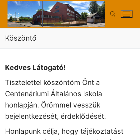
Ugrás
a
tartalomra
Köszöntő
Keresése:
Kedves Látogató!
Tisztelettel köszöntöm Önt a
Centenáriumi Általános Iskola
honlapján. Örömmel vesszük
bejelentkezését, érdeklődését.
Honlapunk célja, hogy tájékoztatást