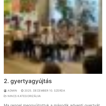
2. gyertyagyújtás
ADMIN
2025. DECEMBER 10. SZERDA
NINCS KATEGORIZÁLVA
Ma reggel meggyújtottuk a második adventi gyertyát.