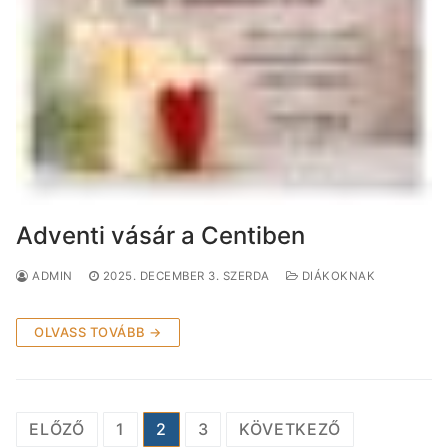
Adventi vásár a Centiben
ADMIN
2025. DECEMBER 3. SZERDA
DIÁKOKNAK
OLVASS TOVÁBB →
Bejegyzések
ELŐZŐ
1
2
3
KÖVETKEZŐ