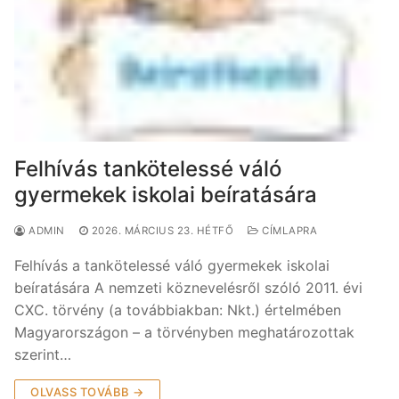
Felhívás tankötelessé váló
gyermekek iskolai beíratására
ADMIN
2026. MÁRCIUS 23. HÉTFŐ
CÍMLAPRA
Felhívás a tankötelessé váló gyermekek iskolai
beíratására A nemzeti köznevelésről szóló 2011. évi
CXC. törvény (a továbbiakban: Nkt.) értelmében
Magyarországon – a törvényben meghatározottak
szerint…
OLVASS TOVÁBB →