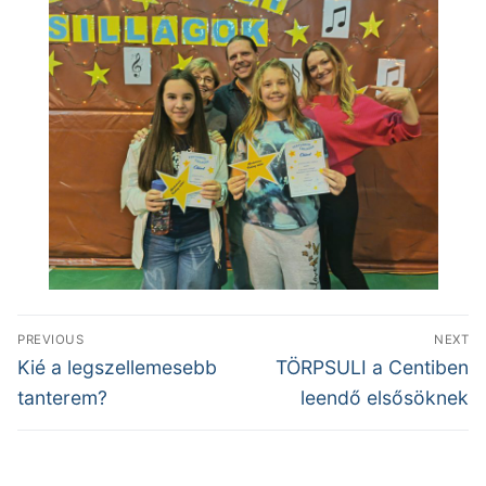
Bejegyzés
PREVIOUS
NEXT
navigáció
Previous
Next
Kié a legszellemesebb
TÖRPSULI a Centiben
post:
post:
tanterem?
leendő elsősöknek