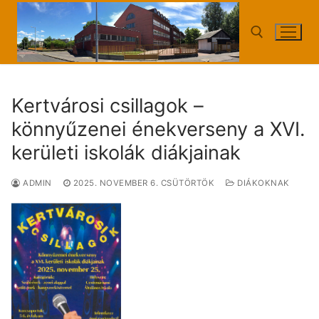
Ugrás
a
tartalomra
Keresése:
Kertvárosi csillagok –
könnyűzenei énekverseny a XVI.
kerületi iskolák diákjainak
ADMIN
2025. NOVEMBER 6. CSÜTÖRTÖK
DIÁKOKNAK